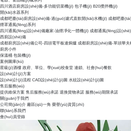
電器、食品機(jī)械系列
四川酒店廚房設(shè)備-多功能切菜機(jī)
包子機(jī)
B20攪拌機(jī)
開(kāi)水器系列
成都吧臺(tái)廚房設(shè)備-過(guò)濾式直飲開(kāi)水機(jī)
成都吧臺(tái
煙罩通風(fēng)系列
四川通風(fēng)設(shè)備廠家-油煙凈化一體機(jī)
成都通風(fēng)設(sh
西廚設(shè)備
成都廚房設(shè)備公司-四頭電平板連焗爐
成都廚房設(shè)備-單頭華夫機(
廚房小件
保溫桶
包裝機(jī)
案例圖庫(kù)
星級(jí)酒樓
政府、單位、學(xué)校食堂
連鎖、社會(huì)餐飲
設(shè)計(jì)方案
設(shè)計(jì)流程
CAD設(shè)計(jì)圖
水紋設(shè)計(jì)圖
售后服務(wù)
提供維保方案
售后服務(wù)承諾
退換貨物承諾
服務(wù)期限承諾
關(guān)于我們
公司簡(jiǎn)介
廠區(qū)一角
榮譽(yù)資質(zhì)
聯(lián)系我們
會(huì)員登錄