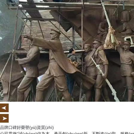
品牌口碑好
榮譽(yù)資質(zhì)
公司貫徹“誠(chéng)信為本、勇于創(chuàng)新、不斷進(jìn)取、服務(wù