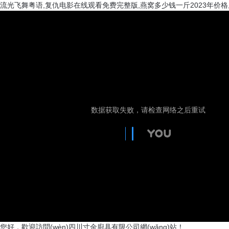
流光飞舞粤语,复仇电影在线观看免费完整版,燕窝多少钱一斤2023年价格
您好，歡迎訪問(wèn)
四川寸金廚具有限公司
網(wǎng)站！